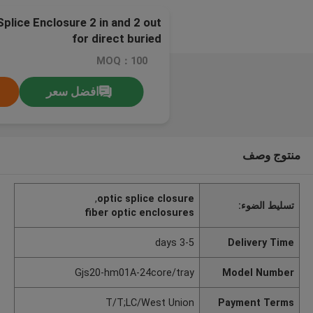
Splice Enclosure 2 in and 2 out
for direct buried
MOQ：100
افضل سعر
منتوج وصف
,
optic splice closure
تسليط الضوء:
fiber optic enclosures
3-5 days
Delivery Time
Gjs20-hm01A-24core/tray
Model Number
T/T;LC/West Union
Payment Terms