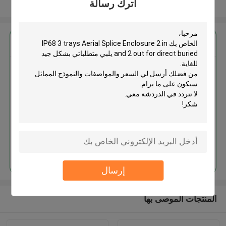
اترك رسالة
عرض المزيد
احصل على افضل سعر ل
IP68 3 trays Aerial Splice
Enclosure 2 in and 2 out for
direct buried
استمر
إرسال
المنتجات الموصى بها