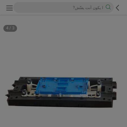
4
/
3