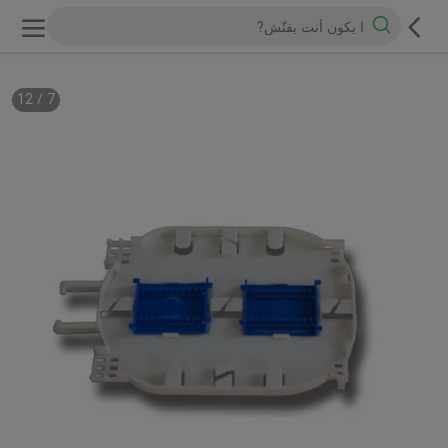
12
/
7