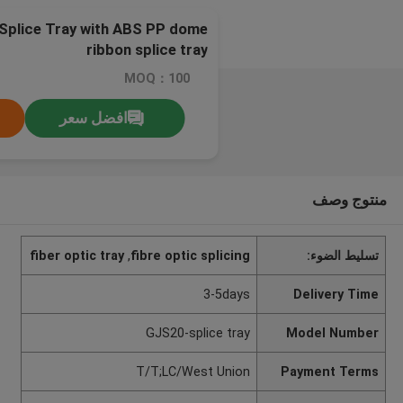
 Splice Tray with ABS PP dome
ribbon splice tray
MOQ：100
افضل سعر
منتوج وصف
تسليط الضوء:
fibre optic splicing
,
fiber optic tray
3-5days
Delivery Time
GJS20-splice tray
Model Number
T/T;LC/West Union
Payment Terms