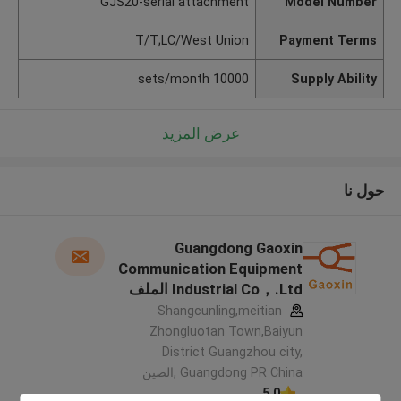
GJS20-serial attachment
Model Number
T/T;LC/West Union
Payment Terms
10000 sets/month
Supply Ability
عرض المزيد
حول نا
Guangdong Gaoxin
Communication Equipment
Industrial Co，.Ltd الملف
الشركة المصنعة
Shangcunling,meitian
Zhongluotan Town,Baiyun
District Guangzhou city,
Guangdong PR China ,الصين
5.0