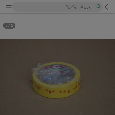
5
/
2