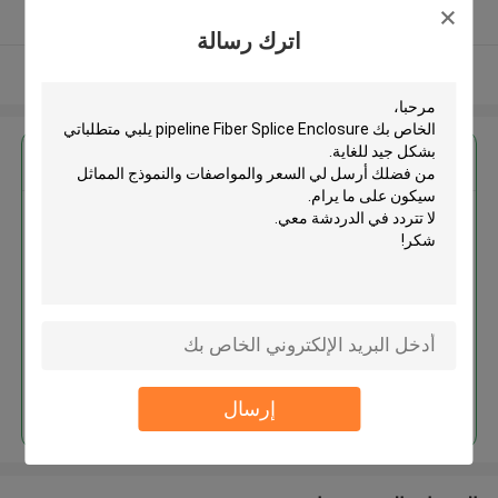
يدقّق ممون
اترك رسالة
عرض المزيد
احصل على افضل سعر ل
استمر
إرسال