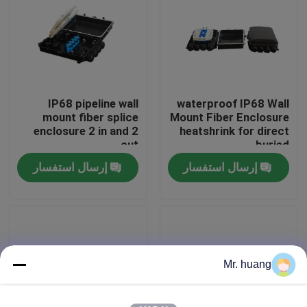
جولة في المعمل
مراقبة الجودة
IP68 pipeline wall
waterproof IP68 Wall
mount fiber splice
Mount Fiber Enclosure
Fiber Optic Splice Closure
enclosure 2 in and 2
heatshrink for direct
out
buried
إرسال استفسار
إرسال استفسار
Dome Fiber Optic Splice Closure
Fiber Optic Joint Closure
Fiber Splice Enclosure
Mr. huang
Fiber Optic Splice Box