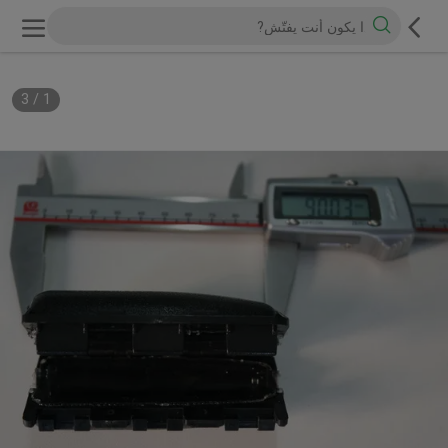
3
/
1