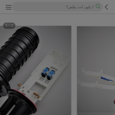
5
/
2