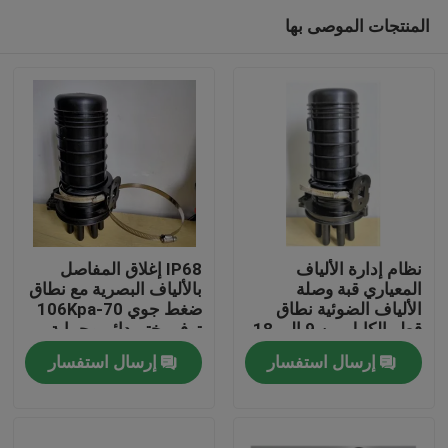
المنتجات الموصى بها
نظام إدارة الألياف
IP68 إغلاق المفاصل
المعياري قبة وصلة
بالألياف البصرية مع نطاق
الألياف الضوئية نطاق
ضغط جوي 70-106Kpa
الصفحة الرئيسية
قطر الكابل من 9 إلى 18
توفير ختم دائم وحماية
مناسب لوصلات الشبكة
مشتركة للكابلات الألياف
إرسال استفسار
إرسال استفسار
منتجات
معلومات عنا