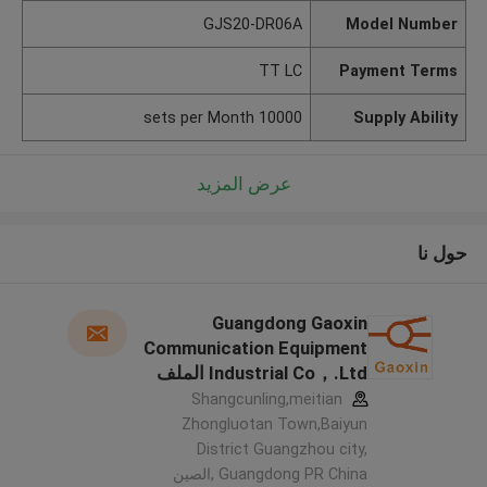
GJS20-DR06A
Model Number
TT LC
Payment Terms
10000 sets per Month
Supply Ability
عرض المزيد
حول نا
Guangdong Gaoxin
Communication Equipment
Industrial Co，.Ltd الملف
الشركة المصنعة
Shangcunling,meitian
Zhongluotan Town,Baiyun
District Guangzhou city,
Guangdong PR China ,الصين