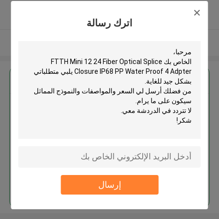
5.0
يدقّق ممون
اترك رسالة
عرض المزيد
احصل على افضل سعر ل
استمر
إرسال