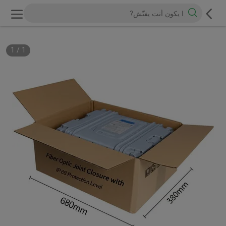
1
/
1