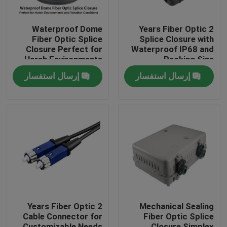
Waterproof Dome
2 Years Fiber Optic
Fiber Optic Splice
Splice Closure with
Closure Perfect for
Waterproof IP68 and
Harsh Environments
Packing Size
and Weather
300*235*100mm
إرسال استفسار
إرسال استفسار
Conditions
الصفحة الرئيسية
منتجات
2 Years Fiber Optic
Mechanical Sealing
Cable Connector for
Fiber Optic Splice
معلومات عنا
Customizable Needs
Closure Simplex